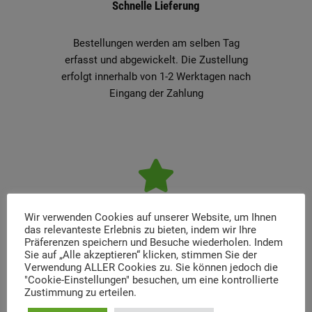
Schnelle Lieferung
Bestellungen werden am selben Tag
erfasst und abgewickelt. Die Zustellung
erfolgt innerhalb von 1-2 Werktagen nach
Eingang der Zahlung
100% Kundenzufriedenheit
Wir verwenden Cookies auf unserer Website, um Ihnen
das relevanteste Erlebnis zu bieten, indem wir Ihre
Präferenzen speichern und Besuche wiederholen. Indem
Schnelligkeit, Zuverlässigkeit und
Sie auf „Alle akzeptieren“ klicken, stimmen Sie der
unkomplizierte Handhabung individueller
Verwendung ALLER Cookies zu. Sie können jedoch die
Wünsche unserer Kunden zeichnen uns im
"Cookie-Einstellungen" besuchen, um eine kontrollierte
Zustimmung zu erteilen.
Bereich Service aus.