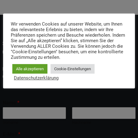
Wir verwenden Cookies auf unserer Website, um Ihnen
das relevanteste Erlebnis zu bieten, indem wir Ihre
Präferenzen speichern und Besuche wiederholen. Indem
Sie auf „Alle akzeptieren“ klicken, stimmen Sie der
Senden Sie uns eine Nachricht oder besuchen Sie
Verwendung ALLER Cookies zu. Sie können jedoch die
uns
"Cookie-Einstellungen" besuchen, um eine kontrollierte
Zustimmung zu erteilen.
Fordern Sie telefonisch, per E-Mail oder per Kontaktformular
Alle akzeptieren
Cookie-Einstellungen
unsere aktuelle Preisinformation an.
Datenschutzerklärung
Name
*
Vorname
Nachname
E-Mail
*