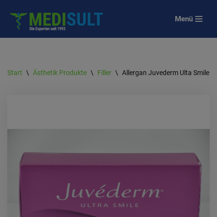
Menü
Zum
Inhalt
springen
Start
\
Ästhetik Produkte
\
Filler
\
Allergan Juvederm Ulta Smile (2