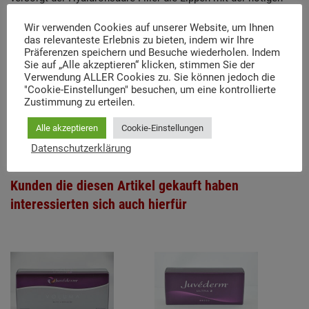
Feuchtigkeit und einem natürlichen Glanz. Dadurch fühlen sich
Wir verwenden Cookies auf unserer Website, um Ihnen
die Lippen fühlen wieder weich und geschmeidig an. Darüber
das relevanteste Erlebnis zu bieten, indem wir Ihre
hinaus können Sie das Produkt in die Lippen injizieren, um
Präferenzen speichern und Besuche wiederholen. Indem
nach Belieben Volumen hinzuzufügen.
Sie auf „Alle akzeptieren“ klicken, stimmen Sie der
Verwendung ALLER Cookies zu. Sie können jedoch die
"Cookie-Einstellungen" besuchen, um eine kontrollierte
Anwendungsgebiet(e)
Zustimmung zu erteilen.
Alle akzeptieren
Cookie-Einstellungen
Volumenaufbau und Modellierung der Lippen
Datenschutzerklärung
Kunden die diesen Artikel gekauft haben
interessierten sich auch hierfür