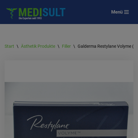
Menü
Zum
Inhalt
springen
Start
\
Ästhetik Produkte
\
Filler
\
Galderma Restylane Volyme (1 x