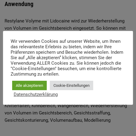
Anwendung
Restylane Volyme mit Lidocaine wird zur Wiederherstellung
von Volumen im Gesichtsbereich eingesetzt. So können mit
dem Dermal Filler die Kinn- und Wangenpartie aufgefüllt und
Wir verwenden Cookies auf unserer Website, um Ihnen
modelliert werden. Außerdem ist Volyme zur
das relevanteste Erlebnis zu bieten, indem wir Ihre
Gesichtsstraffung beliebt und sorgt es für ein frisches und
Präferenzen speichern und Besuche wiederholen. Indem
glattes Aussehen. Lidocaine, das Lokalanästhetikum in
Sie auf „Alle akzeptieren“ klicken, stimmen Sie der
Verwendung ALLER Cookies zu. Sie können jedoch die
Restylane Volyme, führt zu angenehmeren und weniger
"Cookie-Einstellungen" besuchen, um eine kontrollierte
schmerzhaften Injektionen.
Zustimmung zu erteilen.
Alle akzeptieren
Cookie-Einstellungen
Anwendungsgebiet(e)
Datenschutzerklärung
Knitterfalten, Kinnbereich, Wangenbereich, Wiederherstellung
von Volumen im Gesichtsbereich, Gesichtsstraffung,
Gesichtskonturierung, Volumenaufbau, Modellierung