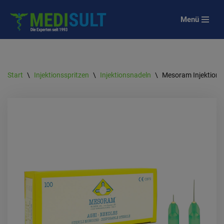
Menü
Zum
Inhalt
springen
Start
\
Injektionsspritzen
\
Injektionsnadeln
\
Mesoram Injektion