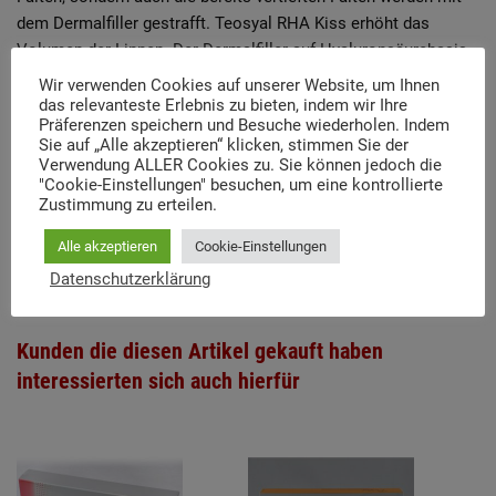
dem Dermalfiller gestrafft. Teosyal RHA Kiss erhöht das
Volumen der Lippen. Der Dermalfiller auf Hyaluronsäurebasis
spendet Feuchtigkeit und erhöht deutlich die Prallheit der
Wir verwenden Cookies auf unserer Website, um Ihnen
Lippen. Auch die Umformung der Lippenkontur ist möglich.
das relevanteste Erlebnis zu bieten, indem wir Ihre
Präferenzen speichern und Besuche wiederholen. Indem
Nach der Behandlung bleibt die natürliche Beweglichkeit des
Sie auf „Alle akzeptieren“ klicken, stimmen Sie der
Mundes und des gesamten Mundbereichs erhalten.
Verwendung ALLER Cookies zu. Sie können jedoch die
"Cookie-Einstellungen" besuchen, um eine kontrollierte
Zustimmung zu erteilen.
Anwendungsgebiet(e)
Alle akzeptieren
Cookie-Einstellungen
Lippen, Mundwinkelbereich, Volumenaufbau, Modellierung
Datenschutzerklärung
Kunden die diesen Artikel gekauft haben
interessierten sich auch hierfür