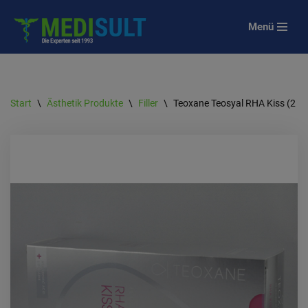
Menü
Zum
Inhalt
springen
Start
\
Ästhetik Produkte
\
Filler
\
Teoxane Teosyal RHA Kiss (2 x 0